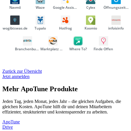
Navmii
Waze
Google Assistant
Cylex
Öffnungszeitenbuch
wogibtswas.de
Tupalo
Hotfrog
Koomio
infoisinfo
Branchenbuch Deutschland
Marktplatz Mittelstand
Where To?
Finde Offen
Zurück zur Übersicht
Jetzt anmelden
Mehr ApoTune Produkte
Jeden Tag, jeden Monat, jedes Jahr – die gleichen Aufgaben, die
gleichen Kosten. ApoTune hilft dir und deinen Mitarbeitern
effizienter, strukturierter und kostensparender zu arbeiten.
Apo
Tune
Drive