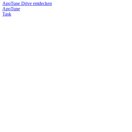
ApoTune Drive entdecken
Apo
Tune
Task