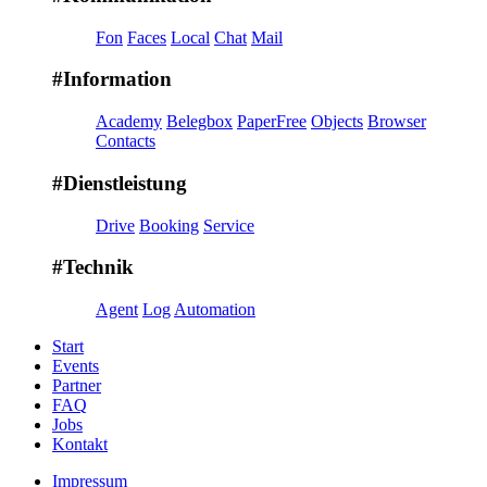
Fon
Faces
Local
Chat
Mail
#Information
Academy
Belegbox
PaperFree
Objects
Browser
Contacts
#Dienstleistung
Drive
Booking
Service
#Technik
Agent
Log
Automation
Start
Events
Partner
FAQ
Jobs
Kontakt
Impressum