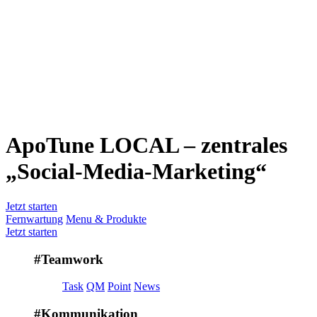
ApoTune LOCAL – zentrales
„Social-Media-Marketing“
Jetzt starten
Fernwartung
Menu & Produkte
Jetzt starten
#Teamwork
Task
QM
Point
News
#Kommunikation