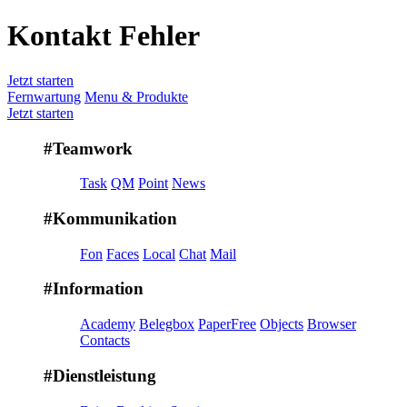
Kontakt Fehler
Jetzt starten
Fernwartung
Menu & Produkte
Jetzt starten
#Teamwork
Task
QM
Point
News
#Kommunikation
Fon
Faces
Local
Chat
Mail
#Information
Academy
Belegbox
PaperFree
Objects
Browser
Contacts
#Dienstleistung