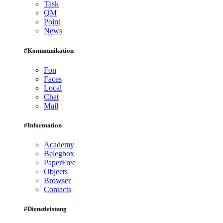
Task
QM
Point
News
#Kommunikation
Fon
Faces
Local
Chat
Mail
#Information
Academy
Belegbox
PaperFree
Objects
Browser
Contacts
#Dienstleistung