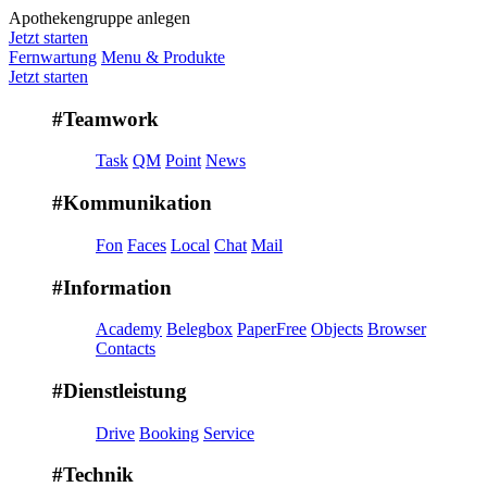
Apothekengruppe anlegen
Jetzt starten
Fernwartung
Menu & Produkte
Jetzt starten
#Teamwork
Task
QM
Point
News
#Kommunikation
Fon
Faces
Local
Chat
Mail
#Information
Academy
Belegbox
PaperFree
Objects
Browser
Contacts
#Dienstleistung
Drive
Booking
Service
#Technik