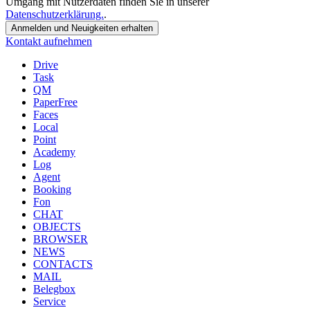
Umgang mit Nutzerdaten finden Sie in unserer
Datenschutzerklärung.
.
Anmelden
und Neuigkeiten erhalten
Kontakt aufnehmen
Drive
Task
QM
PaperFree
Faces
Local
Point
Academy
Log
Agent
Booking
Fon
CHAT
OBJECTS
BROWSER
NEWS
CONTACTS
MAIL
Belegbox
Service