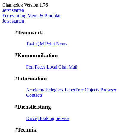
Changelog Version 1.76
Jetzt starten
Fernwartung
Menu & Produkte
Jetzt starten
#Teamwork
Task
QM
Point
News
#Kommunikation
Fon
Faces
Local
Chat
Mail
#Information
Academy
Belegbox
PaperFree
Objects
Browser
Contacts
#Dienstleistung
Drive
Booking
Service
#Technik